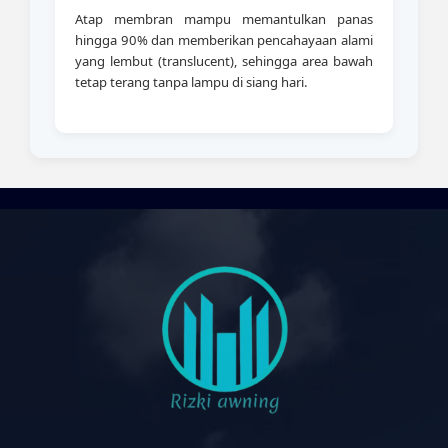
Atap membran mampu memantulkan panas
hingga 90% dan memberikan pencahayaan alami
yang lembut (translucent), sehingga area bawah
tetap terang tanpa lampu di siang hari.