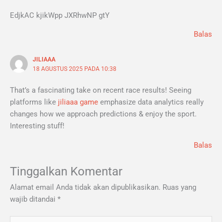
EdjkAC kjikWpp JXRhwNP gtY
Balas
JILIAAA
18 AGUSTUS 2025 PADA 10:38
That’s a fascinating take on recent race results! Seeing
platforms like
jiliaaa game
emphasize data analytics really
changes how we approach predictions & enjoy the sport.
Interesting stuff!
Balas
Tinggalkan Komentar
Alamat email Anda tidak akan dipublikasikan.
Ruas yang
wajib ditandai
*
Ketik