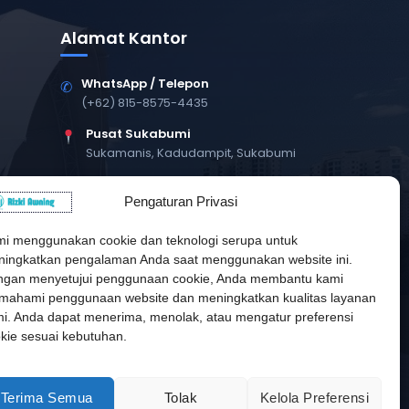
Alamat Kantor
WhatsApp / Telepon
✆
(+62) 815-8575-4435
Pusat Sukabumi
Sukamanis, Kadudampit, Sukabumi
Cabang Jakarta
Pengaturan Privasi
Kembangan, Jakarta Barat
Workshop Bintaro
i menggunakan cookie dan teknologi serupa untuk
Sektor A3, Tangerang Selatan
ingkatkan pengalaman Anda saat menggunakan website ini.
gan menyetujui penggunaan cookie, Anda membantu kami
ahami penggunaan website dan meningkatkan kualitas layanan
i. Anda dapat menerima, menolak, atau mengatur preferensi
kie sesuai kebutuhan.
Terima Semua
Tolak
Kelola Preferensi