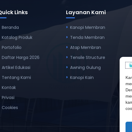
Quick Links
Layanan Kami
Beranda
Kanopi Membran
Katalog Produk
Tenda Membran
Portofolio
Atap Membran
Daftar Harga 2026
Tensile Structure
Artikel Edukasi
Awning Gulung
Tentang Kami
Kanopi Kain
Kam
men
Kontak
Den
mem
Privasi
kam
Cookies
coo