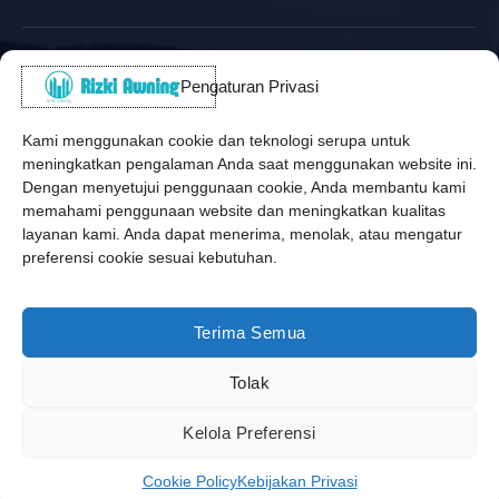
Alamat Kantor
Pengaturan Privasi
WhatsApp / Telepon
✆
(+62) 815-8575-4435
Kami menggunakan cookie dan teknologi serupa untuk
meningkatkan pengalaman Anda saat menggunakan website ini.
Pusat Sukabumi
Dengan menyetujui penggunaan cookie, Anda membantu kami
Sukamanis, Kadudampit, Sukabumi
memahami penggunaan website dan meningkatkan kualitas
Cabang Jakarta
layanan kami. Anda dapat menerima, menolak, atau mengatur
Kembangan, Jakarta Barat
preferensi cookie sesuai kebutuhan.
Workshop Bintaro
Sektor A3, Tangerang Selatan
Terima Semua
Tolak
Copyright © 2026 Rizki Awning. All Rights Reserved.
Kelola Preferensi
Developed by
Jasa Web Sukabumi
Cookie Policy
Kebijakan Privasi