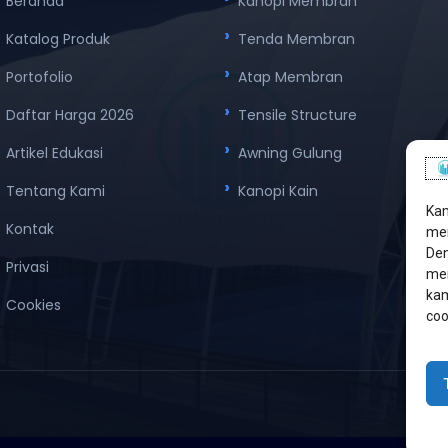
Beranda
Kanopi Membran
Katalog Produk
Tenda Membran
Portofolio
Atap Membran
Daftar Harga 2026
Tensile Structure
Artikel Edukasi
Awning Gulung
Tentang Kami
Kanopi Kain
Kam
Kontak
men
Den
Privasi
mem
kam
Cookies
coo