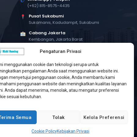
✆
(+62) 815-8575-4435
Pusat Sukabumi
Sukamanis, Kadudampit, Sukabumi
Cabang Jakarta
Kembangan, Jakarta Barat
Workshop Bintaro
Pengaturan Privasi
Sektor A3, Tangerang Selatan
i menggunakan cookie dan teknologi serupa untuk
ingkatkan pengalaman Anda saat menggunakan website ini.
gan menyetujui penggunaan cookie, Anda membantu kami
ahami penggunaan website dan meningkatkan kualitas layanan
i. Anda dapat menerima, menolak, atau mengatur preferensi
kie sesuai kebutuhan.
Terima Semua
Tolak
Kelola Preferensi
Developed by
Jasa Web Sukabumi
Cookie Policy
Kebijakan Privasi