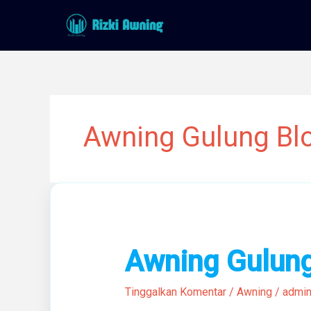
Lewati
ke
konten
Awning Gulung Bl
Awning
Awning Gulung
Gulung
Terbaik
Tinggalkan Komentar
/
Awning
/
admi
Di