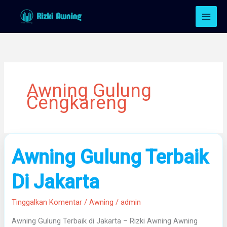
Lewati
ke
konten
Awning Gulung
Cengkareng
Awning
Awning Gulung Terbaik
Gulung
Terbaik
Di Jakarta
Di
Jakarta
Tinggalkan Komentar
/
Awning
/
admin
Awning Gulung Terbaik di Jakarta – Rizki Awning Awning