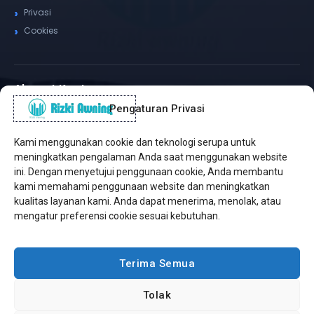
Privasi
Cookies
Alamat Kantor
Pengaturan Privasi
WhatsApp / Telepon
✆
(+62) 815-8575-4435
Kami menggunakan cookie dan teknologi serupa untuk
Pusat Sukabumi
meningkatkan pengalaman Anda saat menggunakan website
Sukamanis, Kadudampit, Sukabumi
ini. Dengan menyetujui penggunaan cookie, Anda membantu
kami memahami penggunaan website dan meningkatkan
Cabang Jakarta
kualitas layanan kami. Anda dapat menerima, menolak, atau
Kembangan, Jakarta Barat
mengatur preferensi cookie sesuai kebutuhan.
Workshop Bintaro
Sektor A3, Tangerang Selatan
Terima Semua
Tolak