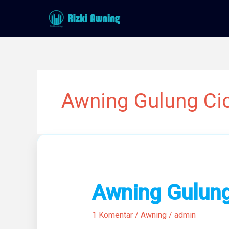
Lewati
ke
konten
Awning Gulung Ci
Awning
Awning Gulung
Gulung
Terbaik
1 Komentar
/
Awning
/
admin
Di