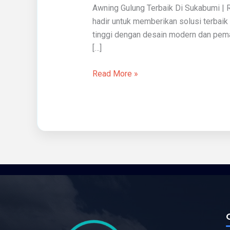
Awning Gulung Terbaik Di Sukabumi | 
Sukabumi
hadir untuk memberikan solusi terbaik
tinggi dengan desain modern dan pema
[…]
Read More »