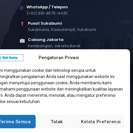
WhatsApp / Telepon
✆
(+62) 815-8575-4435
Pusat Sukabumi
Sukamanis, Kadudampit, Sukabumi
Cabang Jakarta
Kembangan, Jakarta Barat
Workshop Bintaro
Pengaturan Privasi
Sektor A3, Tangerang Selatan
i menggunakan cookie dan teknologi serupa untuk
ingkatkan pengalaman Anda saat menggunakan website ini.
gan menyetujui penggunaan cookie, Anda membantu kami
ahami penggunaan website dan meningkatkan kualitas layanan
i. Anda dapat menerima, menolak, atau mengatur preferensi
kie sesuai kebutuhan.
Terima Semua
Tolak
Kelola Preferensi
Developed by
Jasa Web Sukabumi