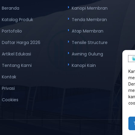
Beranda
Kanopi Membran
Katalog Produk
Tenda Membran
Portofolio
Atap Membran
Daftar Harga 2026
Tensile Structure
Artikel Edukasi
Awning Gulung
Tentang Kami
Kanopi Kain
Kam
Kontak
men
Den
Privasi
mem
kam
Cookies
coo