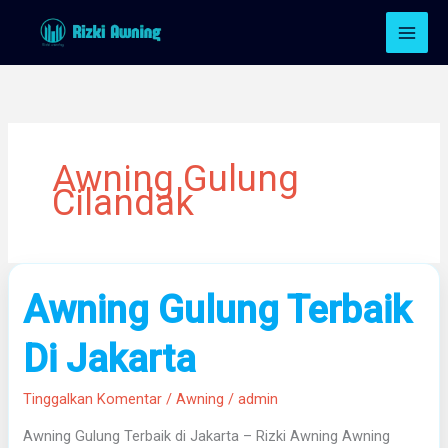
Lewati
ke
konten
Awning Gulung
Cilandak
Awning
Awning Gulung Terbaik
Gulung
Terbaik
Di Jakarta
Di
Jakarta
Tinggalkan Komentar
/
Awning
/
admin
Awning Gulung Terbaik di Jakarta – Rizki Awning Awning