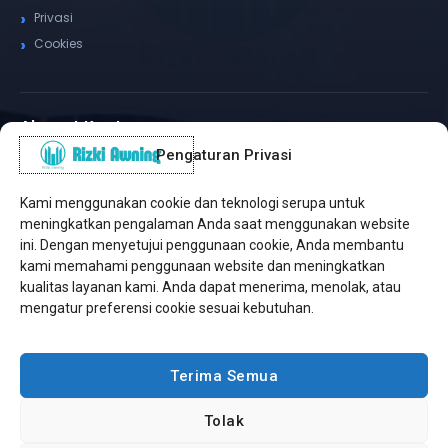
Privasi
Cookies
Alamat Kantor
Pengaturan Privasi
WhatsApp / Telepon
✆
(+62) 815-8575-4435
Kami menggunakan cookie dan teknologi serupa untuk
Pusat Sukabumi
meningkatkan pengalaman Anda saat menggunakan website
Sukamanis, Kadudampit, Sukabumi
ini. Dengan menyetujui penggunaan cookie, Anda membantu
kami memahami penggunaan website dan meningkatkan
Cabang Jakarta
kualitas layanan kami. Anda dapat menerima, menolak, atau
Kembangan, Jakarta Barat
mengatur preferensi cookie sesuai kebutuhan.
Workshop Bintaro
Sektor A3, Tangerang Selatan
Terima Semua
Tolak