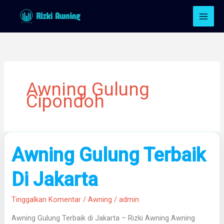
Lewati
ke
konten
Awning Gulung
Cipondoh
Awning
Awning Gulung Terbaik
Gulung
Terbaik
Di Jakarta
Di
Jakarta
Tinggalkan Komentar
/
Awning
/
admin
Awning Gulung Terbaik di Jakarta – Rizki Awning Awning