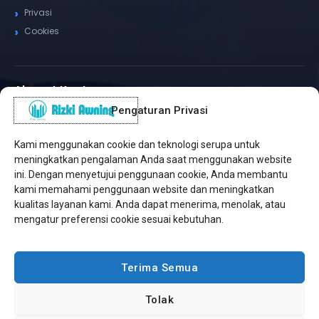
Privasi
Cookies
Alamat Kantor
Pengaturan Privasi
WhatsApp / Telepon
✆
(+62) 815-8575-4435
Kami menggunakan cookie dan teknologi serupa untuk
Pusat Sukabumi
meningkatkan pengalaman Anda saat menggunakan website
Sukamanis, Kadudampit, Sukabumi
ini. Dengan menyetujui penggunaan cookie, Anda membantu
kami memahami penggunaan website dan meningkatkan
Cabang Jakarta
kualitas layanan kami. Anda dapat menerima, menolak, atau
Kembangan, Jakarta Barat
mengatur preferensi cookie sesuai kebutuhan.
Workshop Bintaro
Sektor A3, Tangerang Selatan
Terima Semua
Tolak