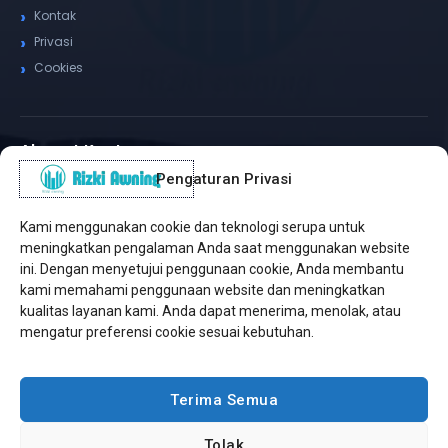
Kontak
Privasi
Cookies
Alamat Kantor
Pengaturan Privasi
WhatsApp / Telepon
✆
(+62) 815-8575-4435
Kami menggunakan cookie dan teknologi serupa untuk
Pusat Sukabumi
meningkatkan pengalaman Anda saat menggunakan website
Sukamanis, Kadudampit, Sukabumi
ini. Dengan menyetujui penggunaan cookie, Anda membantu
kami memahami penggunaan website dan meningkatkan
Cabang Jakarta
kualitas layanan kami. Anda dapat menerima, menolak, atau
Kembangan, Jakarta Barat
mengatur preferensi cookie sesuai kebutuhan.
Workshop Bintaro
Sektor A3, Tangerang Selatan
Terima Semua
Tolak