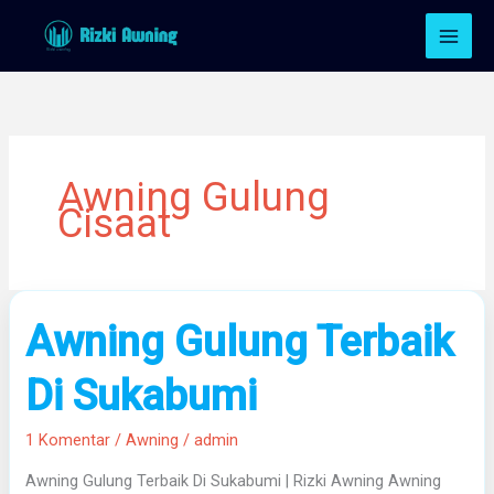
Lewati
ke
konten
Awning Gulung
Cisaat
Awning
Awning Gulung Terbaik
Gulung
Terbaik
Di Sukabumi
Di
Sukabumi
1 Komentar
/
Awning
/
admin
Awning Gulung Terbaik Di Sukabumi | Rizki Awning Awning