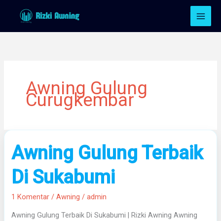
Lewati
ke
konten
Awning Gulung
Curugkembar
Awning
Awning Gulung Terbaik
Gulung
Terbaik
Di Sukabumi
Di
Sukabumi
1 Komentar
/
Awning
/
admin
Awning Gulung Terbaik Di Sukabumi | Rizki Awning Awning