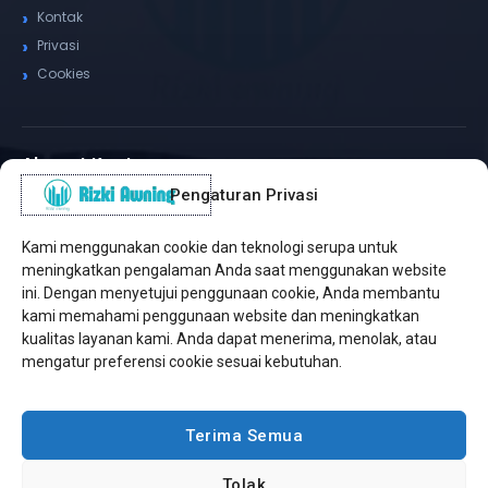
Kontak
Privasi
Cookies
Alamat Kantor
Pengaturan Privasi
WhatsApp / Telepon
✆
(+62) 815-8575-4435
Kami menggunakan cookie dan teknologi serupa untuk
Pusat Sukabumi
meningkatkan pengalaman Anda saat menggunakan website
Sukamanis, Kadudampit, Sukabumi
ini. Dengan menyetujui penggunaan cookie, Anda membantu
kami memahami penggunaan website dan meningkatkan
Cabang Jakarta
kualitas layanan kami. Anda dapat menerima, menolak, atau
Kembangan, Jakarta Barat
mengatur preferensi cookie sesuai kebutuhan.
Workshop Bintaro
Sektor A3, Tangerang Selatan
Terima Semua
Tolak