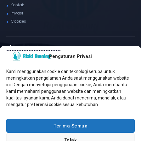
Kontak
Privasi
Cookies
Alamat Kantor
Pengaturan Privasi
WhatsApp / Telepon
✆
(+62) 815-8575-4435
Kami menggunakan cookie dan teknologi serupa untuk
Pusat Sukabumi
meningkatkan pengalaman Anda saat menggunakan website
Sukamanis, Kadudampit, Sukabumi
ini. Dengan menyetujui penggunaan cookie, Anda membantu
kami memahami penggunaan website dan meningkatkan
Cabang Jakarta
kualitas layanan kami. Anda dapat menerima, menolak, atau
Kembangan, Jakarta Barat
mengatur preferensi cookie sesuai kebutuhan.
Workshop Bintaro
Sektor A3, Tangerang Selatan
Terima Semua
Tolak