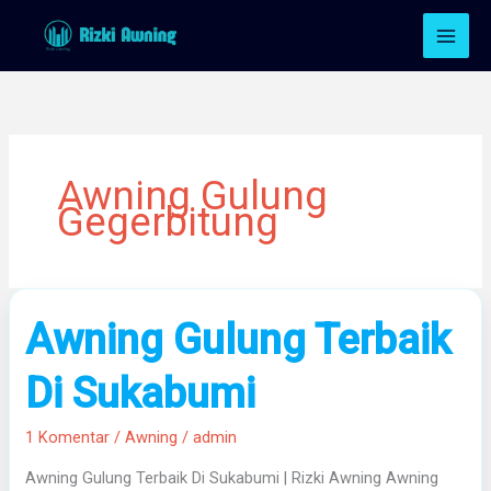
Lewati
ke
konten
Awning Gulung
Gegerbitung
Awning
Awning Gulung Terbaik
Gulung
Terbaik
Di Sukabumi
Di
Sukabumi
1 Komentar
/
Awning
/
admin
Awning Gulung Terbaik Di Sukabumi | Rizki Awning Awning