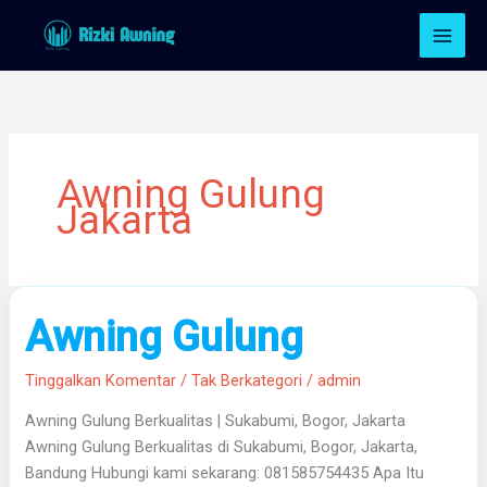
Lewati
ke
konten
Awning Gulung
Jakarta
Awning
Awning Gulung
Gulung
Tinggalkan Komentar
/
Tak Berkategori
/
admin
Awning Gulung Berkualitas | Sukabumi, Bogor, Jakarta
Awning Gulung Berkualitas di Sukabumi, Bogor, Jakarta,
Bandung Hubungi kami sekarang: 081585754435 Apa Itu