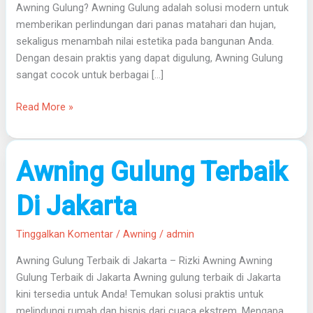
Awning Gulung? Awning Gulung adalah solusi modern untuk
memberikan perlindungan dari panas matahari dan hujan,
sekaligus menambah nilai estetika pada bangunan Anda.
Dengan desain praktis yang dapat digulung, Awning Gulung
sangat cocok untuk berbagai […]
Read More »
Awning
Awning Gulung Terbaik
Gulung
Terbaik
Di Jakarta
Di
Jakarta
Tinggalkan Komentar
/
Awning
/
admin
Awning Gulung Terbaik di Jakarta – Rizki Awning Awning
Gulung Terbaik di Jakarta Awning gulung terbaik di Jakarta
kini tersedia untuk Anda! Temukan solusi praktis untuk
melindungi rumah dan bisnis dari cuaca ekstrem. Mengapa