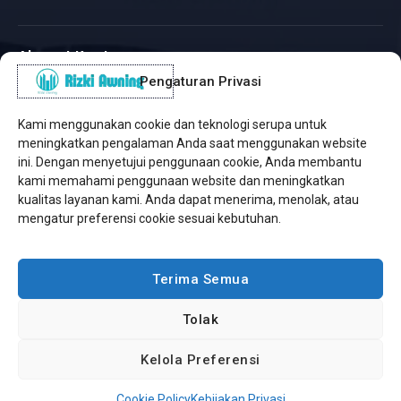
Alamat Kantor
Pengaturan Privasi
WhatsApp / Telepon
✆
(+62) 815-8575-4435
Kami menggunakan cookie dan teknologi serupa untuk
Pusat Sukabumi
meningkatkan pengalaman Anda saat menggunakan website
Sukamanis, Kadudampit, Sukabumi
ini. Dengan menyetujui penggunaan cookie, Anda membantu
kami memahami penggunaan website dan meningkatkan
Cabang Jakarta
kualitas layanan kami. Anda dapat menerima, menolak, atau
Kembangan, Jakarta Barat
mengatur preferensi cookie sesuai kebutuhan.
Workshop Bintaro
Sektor A3, Tangerang Selatan
Terima Semua
Tolak
Copyright © 2026 Rizki Awning. All Rights Reserved.
Kelola Preferensi
Developed by
Jasa Web Sukabumi
Cookie Policy
Kebijakan Privasi