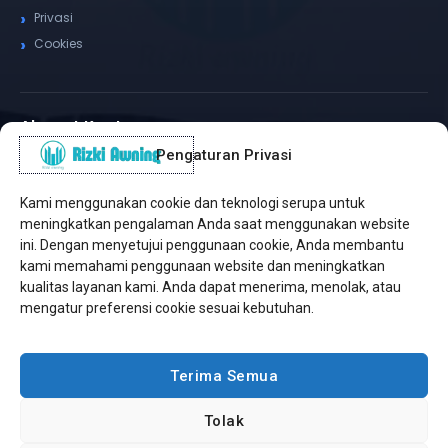
Privasi
Cookies
Alamat Kantor
Pengaturan Privasi
WhatsApp / Telepon
✆
(+62) 815-8575-4435
Kami menggunakan cookie dan teknologi serupa untuk
Pusat Sukabumi
meningkatkan pengalaman Anda saat menggunakan website
Sukamanis, Kadudampit, Sukabumi
ini. Dengan menyetujui penggunaan cookie, Anda membantu
kami memahami penggunaan website dan meningkatkan
Cabang Jakarta
kualitas layanan kami. Anda dapat menerima, menolak, atau
Kembangan, Jakarta Barat
mengatur preferensi cookie sesuai kebutuhan.
Workshop Bintaro
Sektor A3, Tangerang Selatan
Terima Semua
Tolak