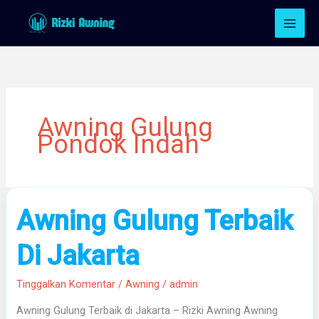
Lewati
ke
konten
Awning Gulung
Pondok Indah
Awning
Awning Gulung Terbaik
Gulung
Terbaik
Di Jakarta
Di
Jakarta
Tinggalkan Komentar
/
Awning
/
admin
Awning Gulung Terbaik di Jakarta – Rizki Awning Awning