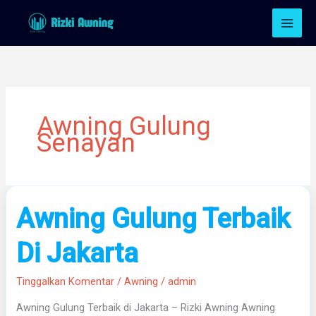
Lewati
ke
konten
Awning Gulung
Senayan
Awning
Awning Gulung Terbaik
Gulung
Terbaik
Di Jakarta
Di
Jakarta
Tinggalkan Komentar
/
Awning
/
admin
Awning Gulung Terbaik di Jakarta – Rizki Awning Awning