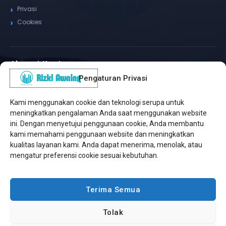
Privasi
Cookies
Alamat Kantor
Pengaturan Privasi
WhatsApp / Telepon
✆
(+62) 815-8575-4435
Kami menggunakan cookie dan teknologi serupa untuk
Pusat Sukabumi
meningkatkan pengalaman Anda saat menggunakan website
Sukamanis, Kadudampit, Sukabumi
ini. Dengan menyetujui penggunaan cookie, Anda membantu
kami memahami penggunaan website dan meningkatkan
Cabang Jakarta
kualitas layanan kami. Anda dapat menerima, menolak, atau
Kembangan, Jakarta Barat
mengatur preferensi cookie sesuai kebutuhan.
Workshop Bintaro
Sektor A3, Tangerang Selatan
Terima Semua
Tolak