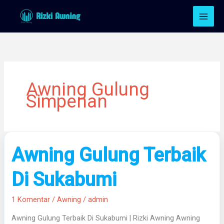
Lewati
ke
konten
Awning Gulung
Simpenan
Awning
Awning Gulung Terbaik
Gulung
Terbaik
Di Sukabumi
Di
Sukabumi
1 Komentar
/
Awning
/
admin
Awning Gulung Terbaik Di Sukabumi | Rizki Awning Awning