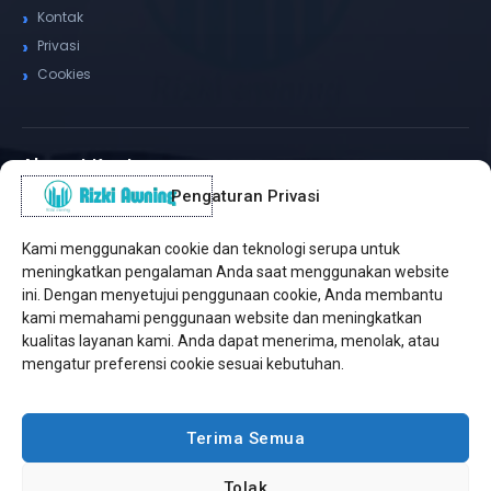
Kontak
Privasi
Cookies
Alamat Kantor
Pengaturan Privasi
WhatsApp / Telepon
✆
(+62) 815-8575-4435
Kami menggunakan cookie dan teknologi serupa untuk
Pusat Sukabumi
meningkatkan pengalaman Anda saat menggunakan website
Sukamanis, Kadudampit, Sukabumi
ini. Dengan menyetujui penggunaan cookie, Anda membantu
kami memahami penggunaan website dan meningkatkan
Cabang Jakarta
kualitas layanan kami. Anda dapat menerima, menolak, atau
Kembangan, Jakarta Barat
mengatur preferensi cookie sesuai kebutuhan.
Workshop Bintaro
Sektor A3, Tangerang Selatan
Terima Semua
Tolak