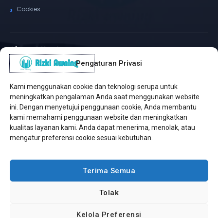
Cookies
Alamat Kantor
Pengaturan Privasi
WhatsApp / Telepon
✆
(+62) 815-8575-4435
Kami menggunakan cookie dan teknologi serupa untuk
Pusat Sukabumi
meningkatkan pengalaman Anda saat menggunakan website
Sukamanis, Kadudampit, Sukabumi
ini. Dengan menyetujui penggunaan cookie, Anda membantu
kami memahami penggunaan website dan meningkatkan
Cabang Jakarta
kualitas layanan kami. Anda dapat menerima, menolak, atau
Kembangan, Jakarta Barat
mengatur preferensi cookie sesuai kebutuhan.
Workshop Bintaro
Sektor A3, Tangerang Selatan
Terima Semua
Tolak
Copyright © 2026 Rizki Awning. All Rights Reserved.
Kelola Preferensi