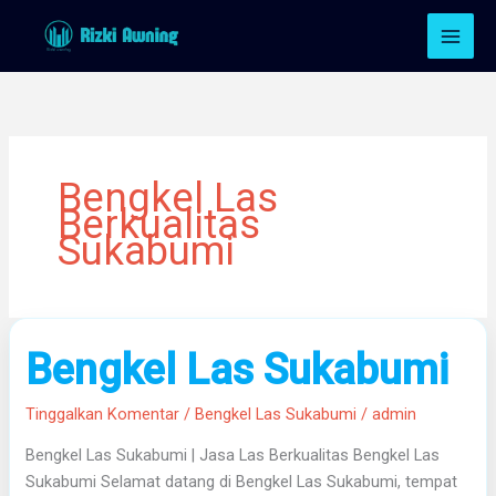
Lewati
ke
konten
Bengkel Las
Berkualitas
Sukabumi
Bengkel
Bengkel Las Sukabumi
Las
Sukabumi
Tinggalkan Komentar
/
Bengkel Las Sukabumi
/
admin
Bengkel Las Sukabumi | Jasa Las Berkualitas Bengkel Las
Sukabumi Selamat datang di Bengkel Las Sukabumi, tempat