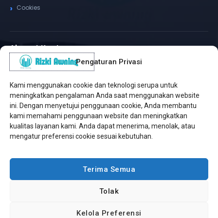
Cookies
Alamat Kantor
Pengaturan Privasi
WhatsApp / Telepon
✆
(+62) 815-8575-4435
Kami menggunakan cookie dan teknologi serupa untuk
Pusat Sukabumi
meningkatkan pengalaman Anda saat menggunakan website
Sukamanis, Kadudampit, Sukabumi
ini. Dengan menyetujui penggunaan cookie, Anda membantu
kami memahami penggunaan website dan meningkatkan
Cabang Jakarta
kualitas layanan kami. Anda dapat menerima, menolak, atau
Kembangan, Jakarta Barat
mengatur preferensi cookie sesuai kebutuhan.
Workshop Bintaro
Sektor A3, Tangerang Selatan
Terima Semua
Tolak
Copyright © 2026 Rizki Awning. All Rights Reserved.
Kelola Preferensi
Developed by
Jasa Web Sukabumi