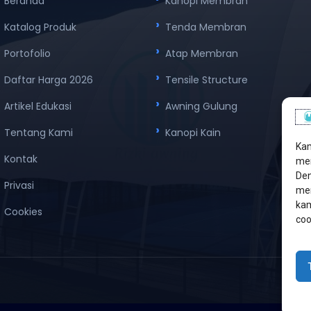
Beranda
Kanopi Membran
Katalog Produk
Tenda Membran
Portofolio
Atap Membran
Daftar Harga 2026
Tensile Structure
Artikel Edukasi
Awning Gulung
Tentang Kami
Kanopi Kain
Kam
Kontak
men
Den
Privasi
mem
kam
Cookies
coo