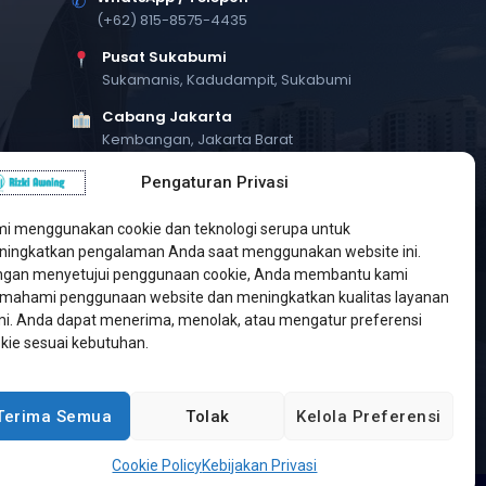
✆
(+62) 815-8575-4435
Pusat Sukabumi
Sukamanis, Kadudampit, Sukabumi
Cabang Jakarta
Kembangan, Jakarta Barat
Workshop Bintaro
Pengaturan Privasi
Sektor A3, Tangerang Selatan
i menggunakan cookie dan teknologi serupa untuk
ingkatkan pengalaman Anda saat menggunakan website ini.
gan menyetujui penggunaan cookie, Anda membantu kami
ahami penggunaan website dan meningkatkan kualitas layanan
i. Anda dapat menerima, menolak, atau mengatur preferensi
kie sesuai kebutuhan.
Terima Semua
Tolak
Kelola Preferensi
Developed by
Jasa Web Sukabumi
Cookie Policy
Kebijakan Privasi