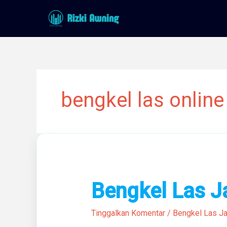
Lewati
ke
konten
bengkel las online
Bengkel
Bengkel Las J
Las
Jakarta
Tinggalkan Komentar
/
Bengkel Las Ja