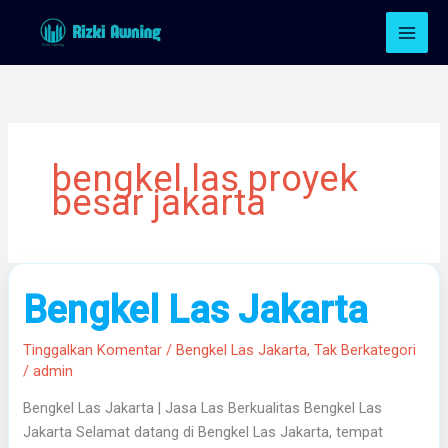
Lewati
ke
konten
bengkel las proyek
besar jakarta
Bengkel
Bengkel Las Jakarta
Las
Jakarta
Tinggalkan Komentar
/
Bengkel Las Jakarta
,
Tak Berkategori
/
admin
Bengkel Las Jakarta | Jasa Las Berkualitas Bengkel Las
Jakarta Selamat datang di Bengkel Las Jakarta, tempat