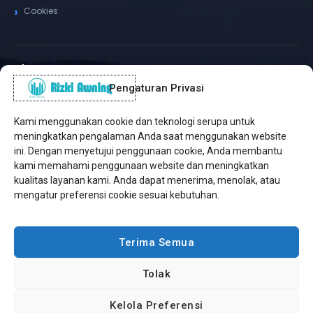
Cookies
Alamat Kantor
Pengaturan Privasi
WhatsApp / Telepon
✆
(+62) 815-8575-4435
Kami menggunakan cookie dan teknologi serupa untuk
Pusat Sukabumi
meningkatkan pengalaman Anda saat menggunakan website
Sukamanis, Kadudampit, Sukabumi
ini. Dengan menyetujui penggunaan cookie, Anda membantu
kami memahami penggunaan website dan meningkatkan
Cabang Jakarta
kualitas layanan kami. Anda dapat menerima, menolak, atau
Kembangan, Jakarta Barat
mengatur preferensi cookie sesuai kebutuhan.
Workshop Bintaro
Sektor A3, Tangerang Selatan
Terima Semua
Tolak
Copyright © 2026 Rizki Awning. All Rights Reserved.
Kelola Preferensi
Developed by
Jasa Web Sukabumi