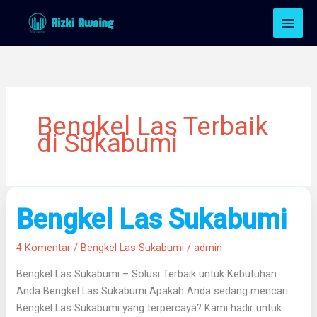
Lewati
ke
konten
Bengkel Las Terbaik
di Sukabumi
Bengkel
Bengkel Las Sukabumi
Las
Sukabumi
4 Komentar
/
Bengkel Las Sukabumi
/
admin
Bengkel Las Sukabumi – Solusi Terbaik untuk Kebutuhan
Anda Bengkel Las Sukabumi Apakah Anda sedang mencari
Bengkel Las Sukabumi yang terpercaya? Kami hadir untuk