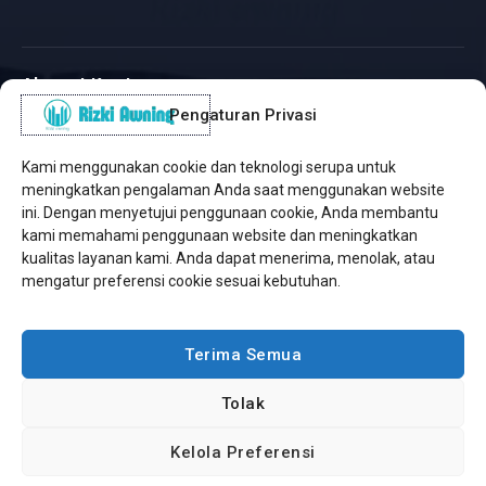
Alamat Kantor
Pengaturan Privasi
WhatsApp / Telepon
✆
(+62) 815-8575-4435
Kami menggunakan cookie dan teknologi serupa untuk
Pusat Sukabumi
meningkatkan pengalaman Anda saat menggunakan website
Sukamanis, Kadudampit, Sukabumi
ini. Dengan menyetujui penggunaan cookie, Anda membantu
kami memahami penggunaan website dan meningkatkan
Cabang Jakarta
kualitas layanan kami. Anda dapat menerima, menolak, atau
Kembangan, Jakarta Barat
mengatur preferensi cookie sesuai kebutuhan.
Workshop Bintaro
Sektor A3, Tangerang Selatan
Terima Semua
Tolak
Copyright © 2026 Rizki Awning. All Rights Reserved.
Kelola Preferensi
Developed by
Jasa Web Sukabumi