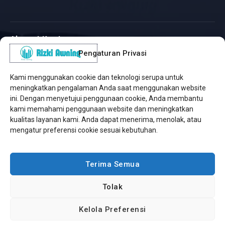
Alamat Kantor
Pengaturan Privasi
WhatsApp / Telepon
✆
(+62) 815-8575-4435
Kami menggunakan cookie dan teknologi serupa untuk
Pusat Sukabumi
meningkatkan pengalaman Anda saat menggunakan website
Sukamanis, Kadudampit, Sukabumi
ini. Dengan menyetujui penggunaan cookie, Anda membantu
kami memahami penggunaan website dan meningkatkan
Cabang Jakarta
kualitas layanan kami. Anda dapat menerima, menolak, atau
Kembangan, Jakarta Barat
mengatur preferensi cookie sesuai kebutuhan.
Workshop Bintaro
Sektor A3, Tangerang Selatan
Terima Semua
Tolak
Copyright © 2026 Rizki Awning. All Rights Reserved.
Kelola Preferensi
Developed by
Jasa Web Sukabumi