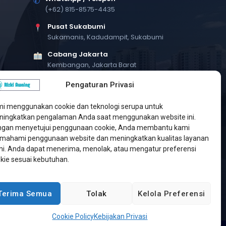
✆
(+62) 815-8575-4435
Pusat Sukabumi
Sukamanis, Kadudampit, Sukabumi
Cabang Jakarta
Kembangan, Jakarta Barat
Workshop Bintaro
Pengaturan Privasi
Sektor A3, Tangerang Selatan
i menggunakan cookie dan teknologi serupa untuk
ingkatkan pengalaman Anda saat menggunakan website ini.
gan menyetujui penggunaan cookie, Anda membantu kami
ahami penggunaan website dan meningkatkan kualitas layanan
i. Anda dapat menerima, menolak, atau mengatur preferensi
kie sesuai kebutuhan.
Terima Semua
Tolak
Kelola Preferensi
Developed by
Jasa Web Sukabumi
Cookie Policy
Kebijakan Privasi