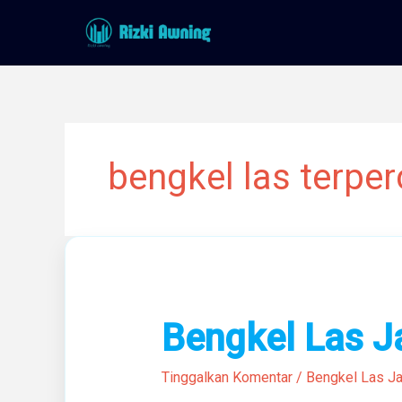
Lewati
ke
konten
bengkel las terper
Bengkel
Bengkel Las J
Las
Jakarta
Tinggalkan Komentar
/
Bengkel Las Ja