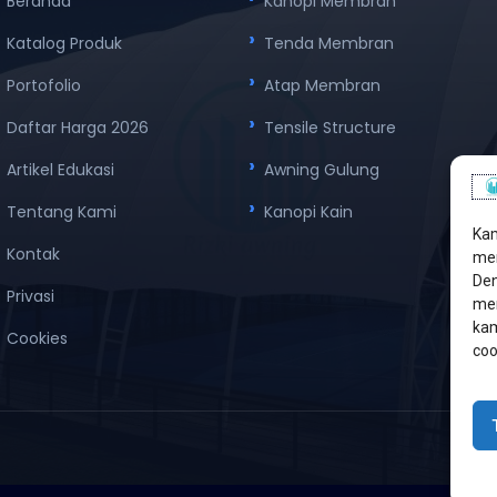
Beranda
Kanopi Membran
Katalog Produk
Tenda Membran
Portofolio
Atap Membran
Daftar Harga 2026
Tensile Structure
Artikel Edukasi
Awning Gulung
Tentang Kami
Kanopi Kain
Kam
Kontak
men
Den
Privasi
mem
kam
Cookies
coo