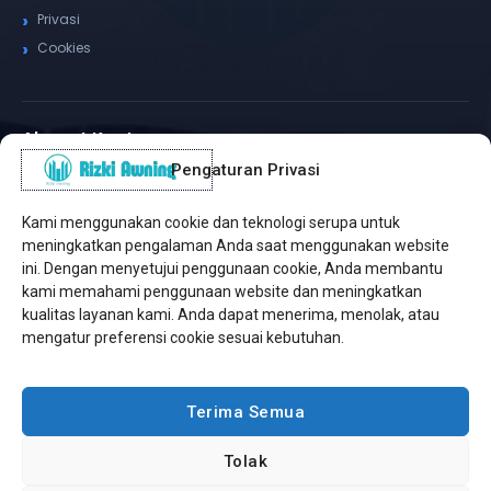
Privasi
Cookies
Alamat Kantor
Pengaturan Privasi
WhatsApp / Telepon
✆
(+62) 815-8575-4435
Kami menggunakan cookie dan teknologi serupa untuk
Pusat Sukabumi
meningkatkan pengalaman Anda saat menggunakan website
Sukamanis, Kadudampit, Sukabumi
ini. Dengan menyetujui penggunaan cookie, Anda membantu
kami memahami penggunaan website dan meningkatkan
Cabang Jakarta
kualitas layanan kami. Anda dapat menerima, menolak, atau
Kembangan, Jakarta Barat
mengatur preferensi cookie sesuai kebutuhan.
Workshop Bintaro
Sektor A3, Tangerang Selatan
Terima Semua
Tolak