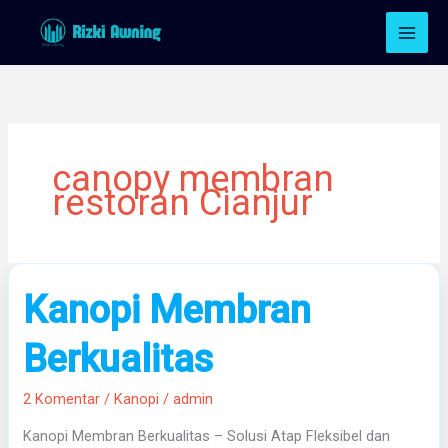
Lewati
ke
konten
canopy membran
restoran Cianjur
Kanopi
Kanopi Membran
Membran
Berkualitas
Berkualitas
2 Komentar
/
Kanopi
/
admin
Kanopi Membran Berkualitas – Solusi Atap Fleksibel dan