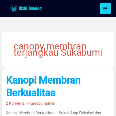
Lewati
ke
konten
canopy membran
terjangkau Sukabumi
Kanopi
Kanopi Membran
Membran
Berkualitas
Berkualitas
2 Komentar
/
Kanopi
/
admin
Kanopi Membran Berkualitas – Solusi Atap Fleksibel dan