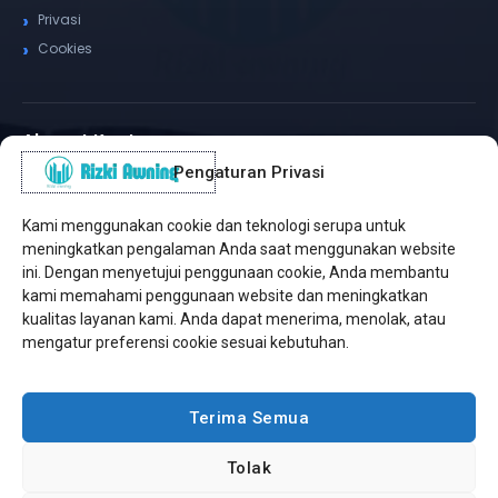
Privasi
Cookies
Alamat Kantor
Pengaturan Privasi
WhatsApp / Telepon
✆
(+62) 815-8575-4435
Kami menggunakan cookie dan teknologi serupa untuk
Pusat Sukabumi
meningkatkan pengalaman Anda saat menggunakan website
Sukamanis, Kadudampit, Sukabumi
ini. Dengan menyetujui penggunaan cookie, Anda membantu
kami memahami penggunaan website dan meningkatkan
Cabang Jakarta
kualitas layanan kami. Anda dapat menerima, menolak, atau
Kembangan, Jakarta Barat
mengatur preferensi cookie sesuai kebutuhan.
Workshop Bintaro
Sektor A3, Tangerang Selatan
Terima Semua
Tolak