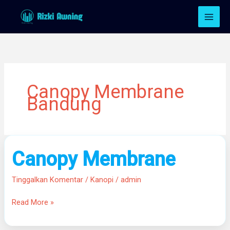
Lewati
ke
konten
Canopy Membrane
Bandung
Canopy
Canopy Membrane
Membrane
Tinggalkan Komentar
/
Kanopi
/
admin
Read More »