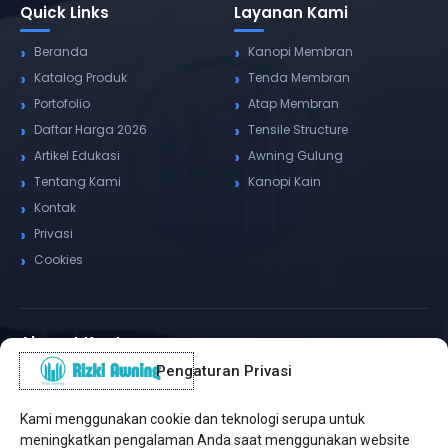
Quick Links
Layanan Kami
Beranda
Kanopi Membran
Katalog Produk
Tenda Membran
Portofolio
Atap Membran
Daftar Harga 2026
Tensile Structure
Artikel Edukasi
Awning Gulung
Tentang Kami
Kanopi Kain
Kontak
Privasi
Cookies
Alamat Kantor
Pengaturan Privasi
WhatsApp / Telepon
✆
(+62) 815-8575-4435
Kami menggunakan cookie dan teknologi serupa untuk
Pusat Sukabumi
meningkatkan pengalaman Anda saat menggunakan website