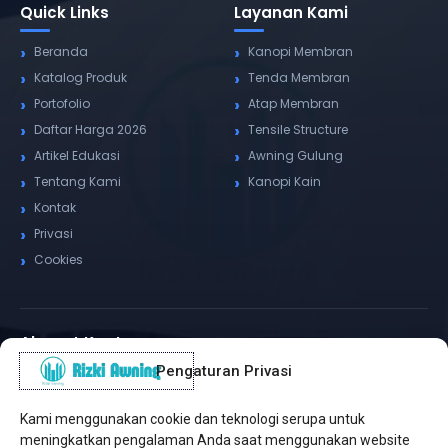
Quick Links
Layanan Kami
Beranda
Kanopi Membran
Katalog Produk
Tenda Membran
Portofolio
Atap Membran
Daftar Harga 2026
Tensile Structure
Artikel Edukasi
Awning Gulung
Tentang Kami
Kanopi Kain
Kontak
Privasi
Cookies
Alamat Kantor
Pengaturan Privasi
WhatsApp / Telepon
✆
(+62) 815-8575-4435
Kami menggunakan cookie dan teknologi serupa untuk
Pusat Sukabumi
meningkatkan pengalaman Anda saat menggunakan website