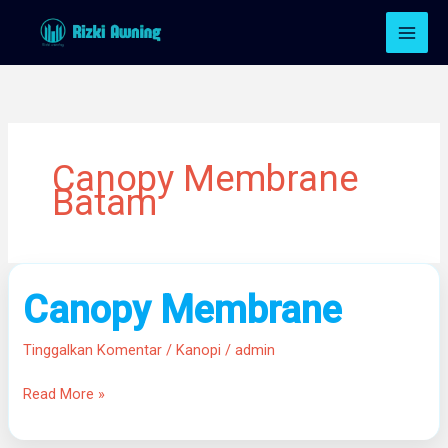
Lewati
ke
konten
Canopy Membrane
Batam
Canopy
Canopy Membrane
Membrane
Tinggalkan Komentar
/
Kanopi
/
admin
Read More »