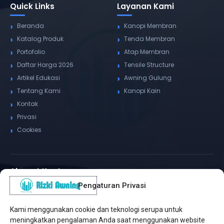
Quick Links
Layanan Kami
Beranda
Kanopi Membran
Katalog Produk
Tenda Membran
Portofolio
Atap Membran
Daftar Harga 2026
Tensile Structure
Artikel Edukasi
Awning Gulung
Tentang Kami
Kanopi Kain
Kontak
Privasi
Cookies
Alamat Kantor
Pengaturan Privasi
WhatsApp / Telepon
✆
(+62) 815-8575-4435
Kami menggunakan cookie dan teknologi serupa untuk
Pusat Sukabumi
meningkatkan pengalaman Anda saat menggunakan website