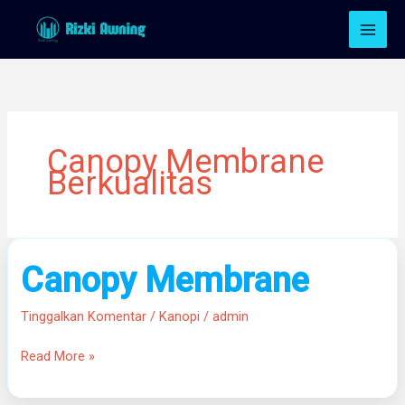
Lewati
ke
konten
Canopy Membrane
Berkualitas
Canopy
Canopy Membrane
Membrane
Tinggalkan Komentar
/
Kanopi
/
admin
Read More »