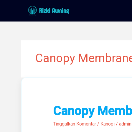
Lewati
ke
konten
Canopy Membran
Canopy
Canopy Memb
Membrane
Tinggalkan Komentar
/
Kanopi
/
admin