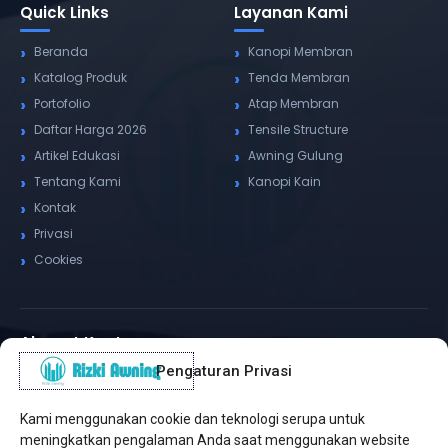
Quick Links
Layanan Kami
Beranda
Kanopi Membran
Katalog Produk
Tenda Membran
Portofolio
Atap Membran
Daftar Harga 2026
Tensile Structure
Artikel Edukasi
Awning Gulung
Tentang Kami
Kanopi Kain
Kontak
Privasi
Cookies
Alamat Kantor
Pengaturan Privasi
WhatsApp / Telepon
✆
(+62) 815-8575-4435
Kami menggunakan cookie dan teknologi serupa untuk
Pusat Sukabumi
meningkatkan pengalaman Anda saat menggunakan website