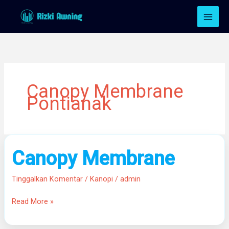
Lewati
ke
konten
Canopy Membrane
Pontianak
Canopy
Canopy Membrane
Membrane
Tinggalkan Komentar
/
Kanopi
/
admin
Read More »