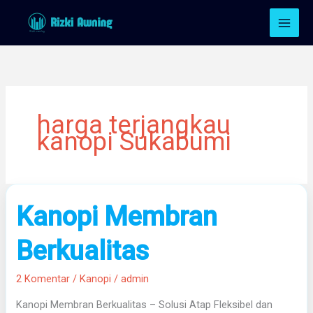
Lewati
ke
konten
harga terjangkau
kanopi Sukabumi
Kanopi
Kanopi Membran
Membran
Berkualitas
Berkualitas
2 Komentar
/
Kanopi
/
admin
Kanopi Membran Berkualitas – Solusi Atap Fleksibel dan