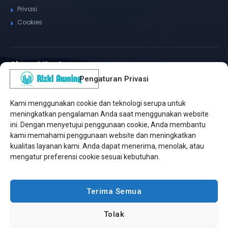
Privasi
Cookies
Alamat Kantor
Pengaturan Privasi
WhatsApp / Telepon
✆
(+62) 815-8575-4435
Kami menggunakan cookie dan teknologi serupa untuk
Pusat Sukabumi
meningkatkan pengalaman Anda saat menggunakan website
Sukamanis, Kadudampit, Sukabumi
ini. Dengan menyetujui penggunaan cookie, Anda membantu
kami memahami penggunaan website dan meningkatkan
Cabang Jakarta
kualitas layanan kami. Anda dapat menerima, menolak, atau
Kembangan, Jakarta Barat
mengatur preferensi cookie sesuai kebutuhan.
Workshop Bintaro
Sektor A3, Tangerang Selatan
Terima Semua
Tolak