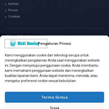
Kontak
Privasi
Cookies
Alamat Kantor
Pengaturan Privasi
WhatsApp / Telepon
✆
(+62) 815-8575-4435
Kami menggunakan cookie dan teknologi serupa untuk
Pusat Sukabumi
meningkatkan pengalaman Anda saat menggunakan website
Sukamanis, Kadudampit, Sukabumi
ini. Dengan menyetujui penggunaan cookie, Anda membantu
kami memahami penggunaan website dan meningkatkan
Cabang Jakarta
kualitas layanan kami. Anda dapat menerima, menolak, atau
Kembangan, Jakarta Barat
mengatur preferensi cookie sesuai kebutuhan.
Workshop Bintaro
Sektor A3, Tangerang Selatan
Terima Semua
Tolak