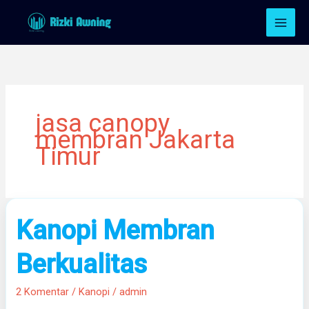
Lewati
ke
konten
jasa canopy
membran Jakarta
Timur
Kanopi
Kanopi Membran
Membran
Berkualitas
Berkualitas
2 Komentar
/
Kanopi
/
admin