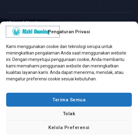
Alamat Kantor
Pengaturan Privasi
WhatsApp / Telepon
✆
(+62) 815-8575-4435
Kami menggunakan cookie dan teknologi serupa untuk
Pusat Sukabumi
meningkatkan pengalaman Anda saat menggunakan website
Sukamanis, Kadudampit, Sukabumi
ini. Dengan menyetujui penggunaan cookie, Anda membantu
kami memahami penggunaan website dan meningkatkan
Cabang Jakarta
kualitas layanan kami. Anda dapat menerima, menolak, atau
Kembangan, Jakarta Barat
mengatur preferensi cookie sesuai kebutuhan.
Workshop Bintaro
Sektor A3, Tangerang Selatan
Terima Semua
Tolak
Copyright © 2026 Rizki Awning. All Rights Reserved.
Kelola Preferensi
Developed by
Jasa Web Sukabumi