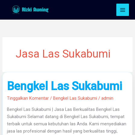
Lewati
ke
konten
Jasa Las Sukabumi
Bengkel
Bengkel Las Sukabumi
Las
Sukabumi
Tinggalkan Komentar
/
Bengkel Las Sukabumi
/
admin
Bengkel Las Sukabumi | Jasa Las Berkualitas Bengkel Las
Sukabumi Selamat datang di Bengkel Las Sukabumi, tempat
terbaik untuk semua kebutuhan las Anda. Kami menyediakan
jasa las profesional dengan hasil yang berkualitas tinggi,