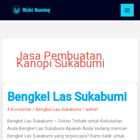
Lewati
ke
konten
Jasa Pembuatan
Kanopi Sukabumi
Bengkel
Bengkel Las Sukabumi
Las
Sukabumi
4 Komentar
/
Bengkel Las Sukabumi
/
admin
Bengkel Las Sukabumi – Solusi Terbaik untuk Kebutuhan
Anda Bengkel Las Sukabumi Apakah Anda sedang mencari
Bengkel Las Sukabumi yang terpercaya? Kami hadir untuk