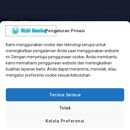
Alamat Kantor
Pengaturan Privasi
WhatsApp / Telepon
✆
(+62) 815-8575-4435
Kami menggunakan cookie dan teknologi serupa untuk
Pusat Sukabumi
meningkatkan pengalaman Anda saat menggunakan website
Sukamanis, Kadudampit, Sukabumi
ini. Dengan menyetujui penggunaan cookie, Anda membantu
kami memahami penggunaan website dan meningkatkan
Cabang Jakarta
kualitas layanan kami. Anda dapat menerima, menolak, atau
Kembangan, Jakarta Barat
mengatur preferensi cookie sesuai kebutuhan.
Workshop Bintaro
Sektor A3, Tangerang Selatan
Terima Semua
Tolak
Copyright © 2026 Rizki Awning. All Rights Reserved.
Kelola Preferensi
Developed by
Jasa Web Sukabumi