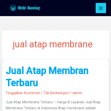
Lewati
ke
konten
jual atap membrane
Jual
Jual Atap Membran
Atap
Membran
Terbaru
Terbaru
Tinggalkan Komentar
/
Tak Berkategori
/
admin
Jual Atap Membrane Terbaru – Harga & Layanan Jual Atap
Membrane Terbaru di Indonesia Atap membrane adalah