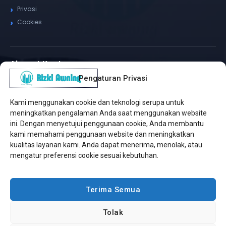
Privasi
Cookies
Alamat Kantor
Pengaturan Privasi
WhatsApp / Telepon
✆
(+62) 815-8575-4435
Kami menggunakan cookie dan teknologi serupa untuk
Pusat Sukabumi
meningkatkan pengalaman Anda saat menggunakan website
Sukamanis, Kadudampit, Sukabumi
ini. Dengan menyetujui penggunaan cookie, Anda membantu
kami memahami penggunaan website dan meningkatkan
Cabang Jakarta
kualitas layanan kami. Anda dapat menerima, menolak, atau
Kembangan, Jakarta Barat
mengatur preferensi cookie sesuai kebutuhan.
Workshop Bintaro
Sektor A3, Tangerang Selatan
Terima Semua
Tolak