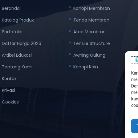
Beranda
Kanopi Membran
Katalog Produk
Tenda Membran
Portofolio
Atap Membran
Daftar Harga 2026
Tensile Structure
Artikel Edukasi
Awning Gulung
Tentang Kami
Kanopi Kain
Kam
Kontak
men
Den
Privasi
mem
kam
Cookies
coo