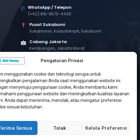
WhatsApp / Telepon
✆
(+62) 815-8575-4435
Pusat Sukabumi
Sukamanis, Kadudampit, Sukabumi
Cabang Jakarta
Kembangan, Jakarta Barat
Workshop Bintaro
Pengaturan Privasi
Sektor A3, Tangerang Selatan
i menggunakan cookie dan teknologi serupa untuk
ingkatkan pengalaman Anda saat menggunakan website ini.
gan menyetujui penggunaan cookie, Anda membantu kami
ahami penggunaan website dan meningkatkan kualitas layanan
i. Anda dapat menerima, menolak, atau mengatur preferensi
kie sesuai kebutuhan.
Terima Semua
Tolak
Kelola Preferensi
Developed by
Jasa Web Sukabumi