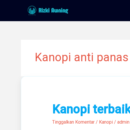
Lewati
ke
konten
Kanopi anti panas 
Kanopi
Kanopi terbai
terbaik
Di
Tinggalkan Komentar
/
Kanopi
/
admin
sukabumi