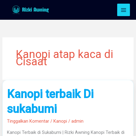
Lewati
ke
konten
Kanopi atap kaca di
Cisaat
Kanopi
Kanopi terbaik Di
terbaik
Di
sukabumi
sukabumi
Tinggalkan Komentar
/
Kanopi
/
admin
Kanopi Terbaik di Sukabumi | Rizki Awning Kanopi Terbaik di