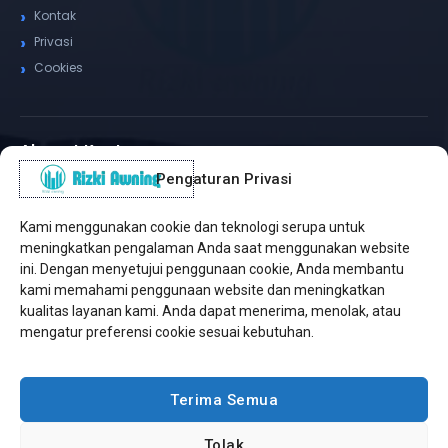
Kontak
Privasi
Cookies
Alamat Kantor
Pengaturan Privasi
WhatsApp / Telepon
✆
(+62) 815-8575-4435
Kami menggunakan cookie dan teknologi serupa untuk
Pusat Sukabumi
meningkatkan pengalaman Anda saat menggunakan website
Sukamanis, Kadudampit, Sukabumi
ini. Dengan menyetujui penggunaan cookie, Anda membantu
kami memahami penggunaan website dan meningkatkan
Cabang Jakarta
kualitas layanan kami. Anda dapat menerima, menolak, atau
Kembangan, Jakarta Barat
mengatur preferensi cookie sesuai kebutuhan.
Workshop Bintaro
Sektor A3, Tangerang Selatan
Terima Semua
Tolak