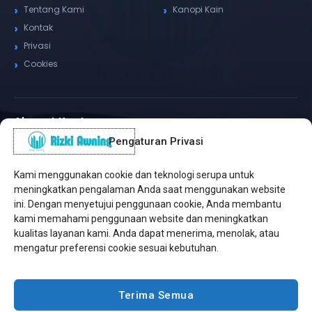
Tentang Kami
Kanopi Kain
Kontak
Privasi
Cookies
Alamat Kantor
Pengaturan Privasi
WhatsApp / Telepon
✆
(+62) 815-8575-4435
Kami menggunakan cookie dan teknologi serupa untuk
Pusat Sukabumi
meningkatkan pengalaman Anda saat menggunakan website
Sukamanis, Kadudampit, Sukabumi
ini. Dengan menyetujui penggunaan cookie, Anda membantu
kami memahami penggunaan website dan meningkatkan
Cabang Jakarta
kualitas layanan kami. Anda dapat menerima, menolak, atau
Kembangan, Jakarta Barat
mengatur preferensi cookie sesuai kebutuhan.
Workshop Bintaro
Sektor A3, Tangerang Selatan
Terima Semua