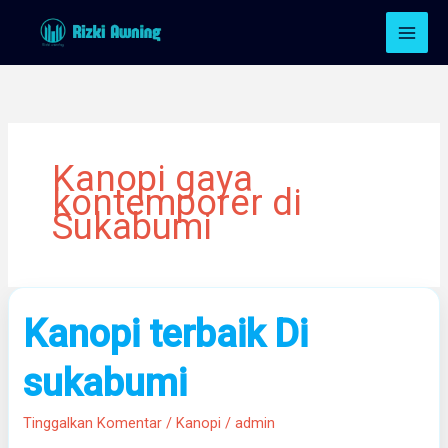
Lewati
ke
konten
Kanopi gaya
kontemporer di
Sukabumi
Kanopi
Kanopi terbaik Di
terbaik
Di
sukabumi
sukabumi
Tinggalkan Komentar
/
Kanopi
/
admin