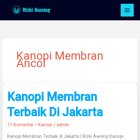
Lewati
ke
konten
Kanopi Membran
Ancol
Kanopi
Kanopi Membran
Membran
Terbaik
Terbaik Di Jakarta
Di
Jakarta
11 Komentar
/
Kanopi
/
admin
Kanopi Membran Terbaik di Jakarta | Rizki Awning Kanopi