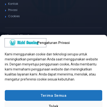
Kontak
Privasi
Cookies
Alamat Kantor
Pengaturan Privasi
WhatsApp / Telepon
✆
(+62) 815-8575-4435
Kami menggunakan cookie dan teknologi serupa untuk
Pusat Sukabumi
meningkatkan pengalaman Anda saat menggunakan website
Sukamanis, Kadudampit, Sukabumi
ini. Dengan menyetujui penggunaan cookie, Anda membantu
kami memahami penggunaan website dan meningkatkan
Cabang Jakarta
kualitas layanan kami. Anda dapat menerima, menolak, atau
Kembangan, Jakarta Barat
mengatur preferensi cookie sesuai kebutuhan.
Workshop Bintaro
Sektor A3, Tangerang Selatan
Terima Semua
Tolak