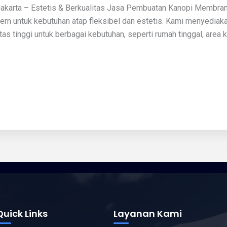
karta – Estetis & Berkualitas Jasa Pembuatan Kanopi Membran
ern untuk kebutuhan atap fleksibel dan estetis. Kami menyedia
tinggi untuk berbagai kebutuhan, seperti rumah tinggal, area kom
Quick Links
Layanan Kami