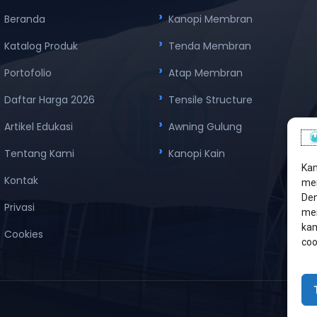
Beranda
Kanopi Membran
Katalog Produk
Tenda Membran
Portofolio
Atap Membran
Daftar Harga 2026
Tensile Structure
Artikel Edukasi
Awning Gulung
Tentang Kami
Kanopi Kain
Kam
Kontak
men
Den
Privasi
mem
kam
Cookies
coo