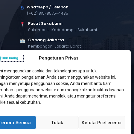
WhatsApp / Telepon
✆
(+62) 815-8575-4435
Pusat Sukabumi
Sukamanis, Kadudampit, Sukabumi
Cabang Jakarta
Kembangan, Jakarta Barat
Workshop Bintaro
Pengaturan Privasi
Sektor A3, Tangerang Selatan
i menggunakan cookie dan teknologi serupa untuk
ingkatkan pengalaman Anda saat menggunakan website ini.
gan menyetujui penggunaan cookie, Anda membantu kami
ahami penggunaan website dan meningkatkan kualitas layanan
i. Anda dapat menerima, menolak, atau mengatur preferensi
kie sesuai kebutuhan.
Terima Semua
Tolak
Kelola Preferensi
Developed by
Jasa Web Sukabumi