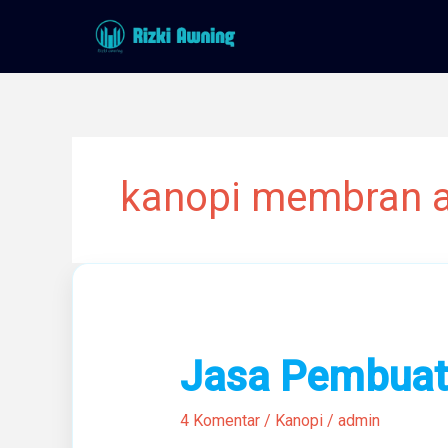
Lewati
ke
konten
kanopi membran an
Jasa
Jasa Pembuat
Pembuatan
Kanopi
4 Komentar
/
Kanopi
/
admin
Membran