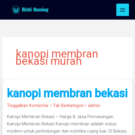
Lewati
ke
konten
kanopi membran
bekasi murah
kanopi
kanopi membran bekasi
membran
bekasi
Tinggalkan Komentar
/
Tak Berkategori
/
admin
Kanopi Membran Bekasi – Harga & Jasa Pemasangan
Kanopi Membran Bekasi Kanopi membran adalah solusi
modern untuk perlindungan dan estetika ruang luar. Di Bekasi,