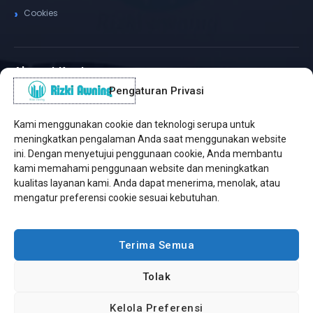
Cookies
Alamat Kantor
Pengaturan Privasi
WhatsApp / Telepon
✆
(+62) 815-8575-4435
Kami menggunakan cookie dan teknologi serupa untuk
Pusat Sukabumi
meningkatkan pengalaman Anda saat menggunakan website
Sukamanis, Kadudampit, Sukabumi
ini. Dengan menyetujui penggunaan cookie, Anda membantu
kami memahami penggunaan website dan meningkatkan
Cabang Jakarta
kualitas layanan kami. Anda dapat menerima, menolak, atau
Kembangan, Jakarta Barat
mengatur preferensi cookie sesuai kebutuhan.
Workshop Bintaro
Sektor A3, Tangerang Selatan
Terima Semua
Tolak
Copyright © 2026 Rizki Awning. All Rights Reserved.
Kelola Preferensi