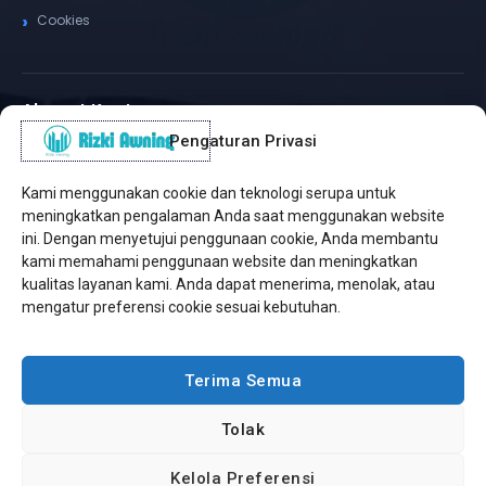
Cookies
Alamat Kantor
Pengaturan Privasi
WhatsApp / Telepon
✆
(+62) 815-8575-4435
Kami menggunakan cookie dan teknologi serupa untuk
Pusat Sukabumi
meningkatkan pengalaman Anda saat menggunakan website
Sukamanis, Kadudampit, Sukabumi
ini. Dengan menyetujui penggunaan cookie, Anda membantu
kami memahami penggunaan website dan meningkatkan
Cabang Jakarta
kualitas layanan kami. Anda dapat menerima, menolak, atau
Kembangan, Jakarta Barat
mengatur preferensi cookie sesuai kebutuhan.
Workshop Bintaro
Sektor A3, Tangerang Selatan
Terima Semua
Tolak
Copyright © 2026 Rizki Awning. All Rights Reserved.
Kelola Preferensi