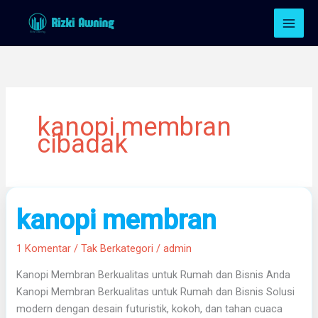
Lewati
ke
konten
kanopi membran
cibadak
kanopi
kanopi membran
membran
1 Komentar
/
Tak Berkategori
/
admin
Kanopi Membran Berkualitas untuk Rumah dan Bisnis Anda
Kanopi Membran Berkualitas untuk Rumah dan Bisnis Solusi
modern dengan desain futuristik, kokoh, dan tahan cuaca