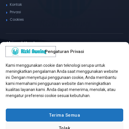
Kontak
Privasi
Cookies
Alamat Kantor
Pengaturan Privasi
WhatsApp / Telepon
✆
(+62) 815-8575-4435
Kami menggunakan cookie dan teknologi serupa untuk
Pusat Sukabumi
meningkatkan pengalaman Anda saat menggunakan website
Sukamanis, Kadudampit, Sukabumi
ini. Dengan menyetujui penggunaan cookie, Anda membantu
kami memahami penggunaan website dan meningkatkan
Cabang Jakarta
kualitas layanan kami. Anda dapat menerima, menolak, atau
Kembangan, Jakarta Barat
mengatur preferensi cookie sesuai kebutuhan.
Workshop Bintaro
Sektor A3, Tangerang Selatan
Terima Semua
Tolak