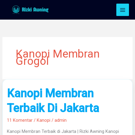
Lewati
ke
konten
Kanopi Membran
Grogol
Kanopi
Kanopi Membran
Membran
Terbaik
Terbaik Di Jakarta
Di
Jakarta
11 Komentar
/
Kanopi
/
admin
Kanopi Membran Terbaik di Jakarta | Rizki Awning Kanopi