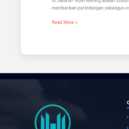
di Jakarta? Rizki Awning adalah solus
memberikan perlindungan sekaligus es
Read More »