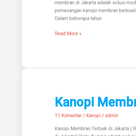
membran di Jakarta adalah solusi mod
Jakarta
pemasangan kanopi membran berkualitas 
Dalam beberapa tahun
Read More »
Kanopi
Kanopi Membra
Membran
Terbaik
11 Komentar
/
Kanopi
/
admin
Di
Kanopi Membran Terbaik di Jakarta | 
Jakarta