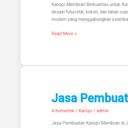
Kanopi Membran Berkualitas untuk Ru
desain futuristik, kokoh, dan tahan c
modern yang menggabungkan estetika dan
Read More »
Jasa
Jasa Pembuat
Pembuatan
Kanopi
4 Komentar
/
Kanopi
/
admin
Membran
Jasa Pembuatan Kanopi Membran di Ja
Di