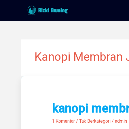
Lewati
ke
konten
Kanopi Membran J
kanopi
kanopi memb
membran
1 Komentar
/
Tak Berkategori
/
admin