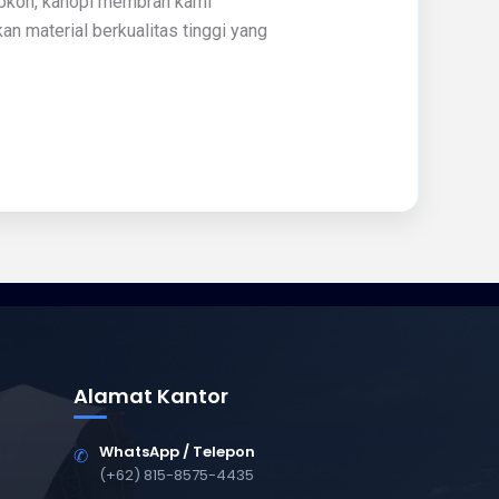
 kokoh, kanopi membran kami
 material berkualitas tinggi yang
Alamat Kantor
WhatsApp / Telepon
✆
(+62) 815-8575-4435