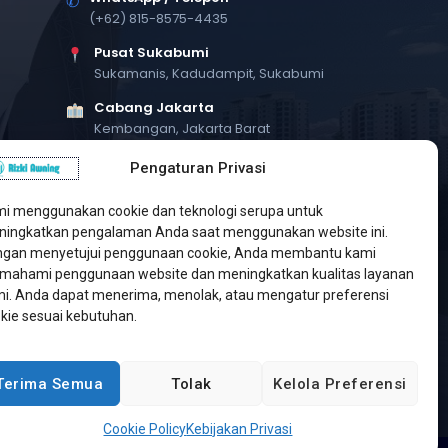
✆
(+62) 815-8575-4435
Pusat Sukabumi
Sukamanis, Kadudampit, Sukabumi
Cabang Jakarta
Kembangan, Jakarta Barat
Workshop Bintaro
Pengaturan Privasi
Sektor A3, Tangerang Selatan
i menggunakan cookie dan teknologi serupa untuk
ingkatkan pengalaman Anda saat menggunakan website ini.
gan menyetujui penggunaan cookie, Anda membantu kami
ahami penggunaan website dan meningkatkan kualitas layanan
i. Anda dapat menerima, menolak, atau mengatur preferensi
kie sesuai kebutuhan.
Terima Semua
Tolak
Kelola Preferensi
Developed by
Jasa Web Sukabumi
Cookie Policy
Kebijakan Privasi