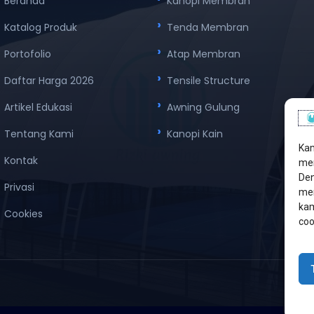
Beranda
Kanopi Membran
Katalog Produk
Tenda Membran
Portofolio
Atap Membran
Daftar Harga 2026
Tensile Structure
Artikel Edukasi
Awning Gulung
Tentang Kami
Kanopi Kain
Kam
Kontak
men
Den
Privasi
mem
kam
Cookies
coo