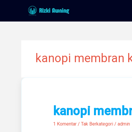
Lewati
ke
konten
kanopi membran k
kanopi
kanopi memb
membran
1 Komentar
/
Tak Berkategori
/
admin