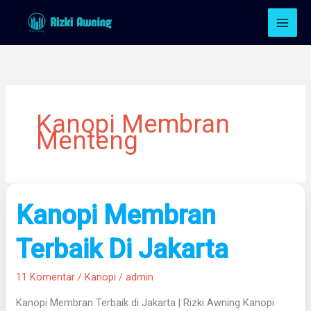
Lewati
ke
konten
Kanopi Membran
Menteng
Kanopi
Kanopi Membran
Membran
Terbaik
Terbaik Di Jakarta
Di
Jakarta
11 Komentar
/
Kanopi
/
admin
Kanopi Membran Terbaik di Jakarta | Rizki Awning Kanopi