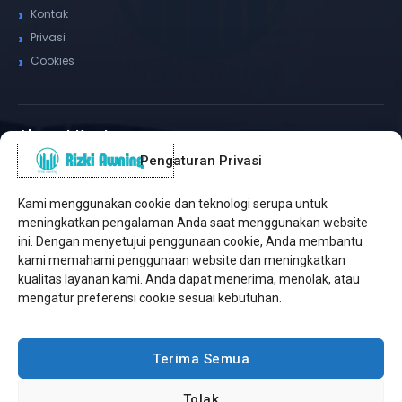
Kontak
Privasi
Cookies
Alamat Kantor
Pengaturan Privasi
WhatsApp / Telepon
✆
(+62) 815-8575-4435
Kami menggunakan cookie dan teknologi serupa untuk
Pusat Sukabumi
meningkatkan pengalaman Anda saat menggunakan website
Sukamanis, Kadudampit, Sukabumi
ini. Dengan menyetujui penggunaan cookie, Anda membantu
kami memahami penggunaan website dan meningkatkan
Cabang Jakarta
kualitas layanan kami. Anda dapat menerima, menolak, atau
Kembangan, Jakarta Barat
mengatur preferensi cookie sesuai kebutuhan.
Workshop Bintaro
Sektor A3, Tangerang Selatan
Terima Semua
Tolak