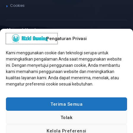
Cookies
Alamat Kantor
Pengaturan Privasi
WhatsApp / Telepon
✆
(+62) 815-8575-4435
Kami menggunakan cookie dan teknologi serupa untuk
Pusat Sukabumi
meningkatkan pengalaman Anda saat menggunakan website
Sukamanis, Kadudampit, Sukabumi
ini. Dengan menyetujui penggunaan cookie, Anda membantu
kami memahami penggunaan website dan meningkatkan
Cabang Jakarta
kualitas layanan kami. Anda dapat menerima, menolak, atau
Kembangan, Jakarta Barat
mengatur preferensi cookie sesuai kebutuhan.
Workshop Bintaro
Sektor A3, Tangerang Selatan
Terima Semua
Tolak
Copyright © 2026 Rizki Awning. All Rights Reserved.
Kelola Preferensi