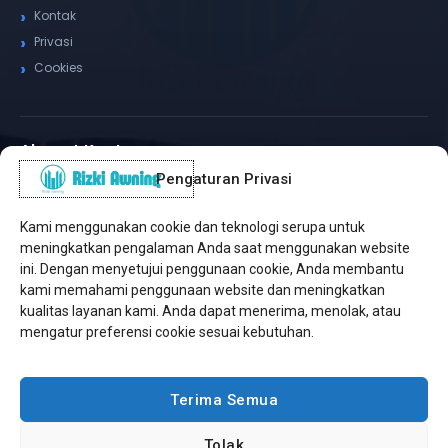
Kontak
Privasi
Cookies
Alamat Kantor
Pengaturan Privasi
WhatsApp / Telepon
✆
(+62) 815-8575-4435
Kami menggunakan cookie dan teknologi serupa untuk
Pusat Sukabumi
meningkatkan pengalaman Anda saat menggunakan website
Sukamanis, Kadudampit, Sukabumi
ini. Dengan menyetujui penggunaan cookie, Anda membantu
kami memahami penggunaan website dan meningkatkan
Cabang Jakarta
kualitas layanan kami. Anda dapat menerima, menolak, atau
Kembangan, Jakarta Barat
mengatur preferensi cookie sesuai kebutuhan.
Workshop Bintaro
Sektor A3, Tangerang Selatan
Terima Semua
Tolak