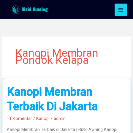
Lewati
ke
konten
Kanopi Membran
Pondok Kelapa
Kanopi
Kanopi Membran
Membran
Terbaik
Terbaik Di Jakarta
Di
Jakarta
11 Komentar
/
Kanopi
/
admin
Kanopi Membran Terbaik di Jakarta | Rizki Awning Kanopi